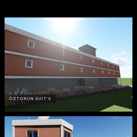
ÖZTORUN SUIT'S